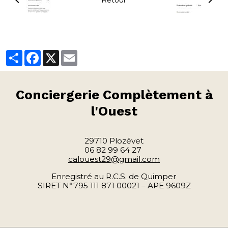
Partager
Facebook
X
Email
Conciergerie
Complètement à
l'Ouest
29710 Plozévet
06 82 99 64 27
calouest29@gmail.com
Enregistré au R.C.S. de Quimper
SIRET N°795 111 871 00021 – APE 9609Z