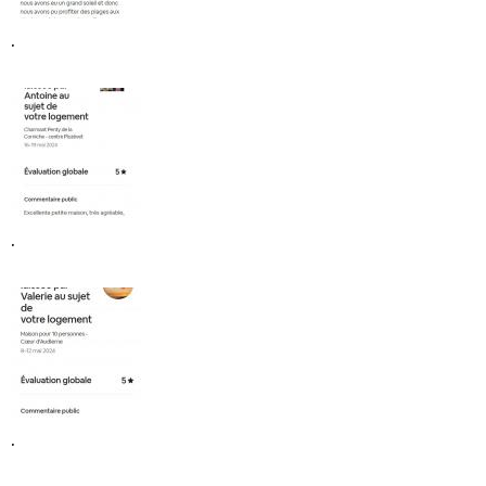
.
.
.