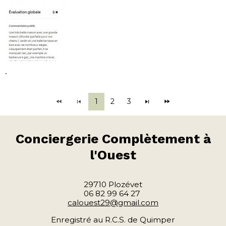
.
1
2
3
Conciergerie
Complètement à
l'Ouest
29710 Plozévet
06 82 99 64 27
calouest29@gmail.com
Enregistré au R.C.S. de Quimper