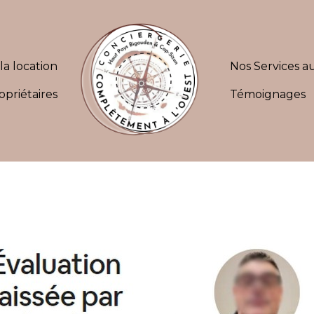
la location
Nos Services au
opriétaires
Témoignages