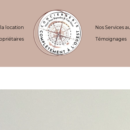
la location
Nos Services au
opriétaires
Témoignages