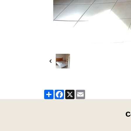
Partager
Facebook
X
Email
C