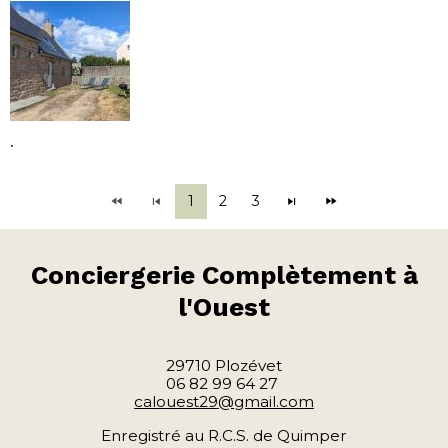
.
1
2
3
Conciergerie
Complètement à
l'Ouest
29710 Plozévet
06 82 99 64 27
calouest29@gmail.com
Enregistré au R.C.S. de Quimper