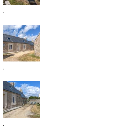
.
.
.