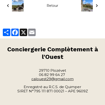
Retour
Partager
Facebook
X
Email
Conciergerie
Complètement à
l'Ouest
29710 Plozévet
06 82 99 64 27
calouest29@gmail.com
Enregistré au R.C.S. de Quimper
SIRET N°795 111 871 00021 – APE 9609Z