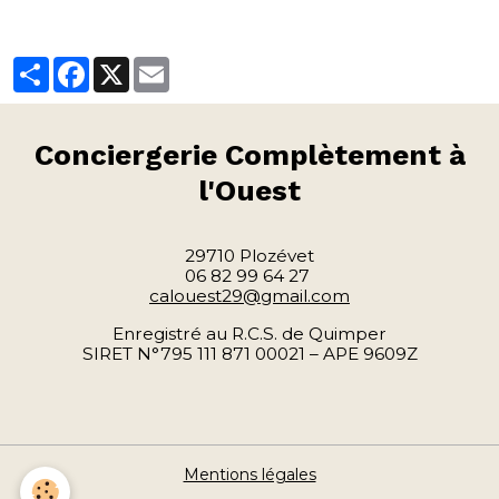
Partager
Facebook
X
Email
Conciergerie
Complètement à
l'Ouest
29710 Plozévet
06 82 99 64 27
calouest29@gmail.com
Enregistré au R.C.S. de Quimper
SIRET N°795 111 871 00021 – APE 9609Z
Mentions légales