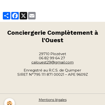
Partager
Facebook
X
Email
Conciergerie
Complètement à
l'Ouest
29710 Plozévet
06 82 99 64 27
calouest29@gmail.com
Enregistré au R.C.S. de Quimper
SIRET N°795 111 871 00021 – APE 9609Z
Mentions légales