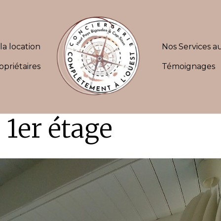
la location
Nos Services au
opriétaires
Témoignages
 1er étage