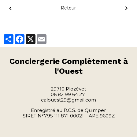
Retour
Partager
Facebook
X
Email
Conciergerie
Complètement à
l'Ouest
29710 Plozévet
06 82 99 64 27
calouest29@gmail.com
Enregistré au R.C.S. de Quimper
SIRET N°795 111 871 00021 – APE 9609Z