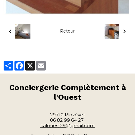
Retour
Partager
Facebook
X
Email
Conciergerie
Complètement à
l'Ouest
29710 Plozévet
06 82 99 64 27
calouest29@gmail.com