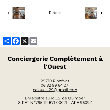
Retour
Partager
Facebook
X
Email
Conciergerie
Complètement à
l'Ouest
29710 Plozévet
06 82 99 64 27
calouest29@gmail.com
Enregistré au R.C.S. de Quimper
SIRET N°795 111 871 00021 – APE 9609Z