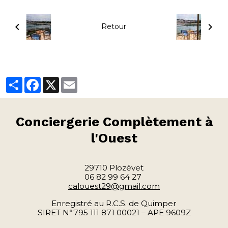
Retour
Partager
Facebook
X
Email
Conciergerie
Complètement à
l'Ouest
29710 Plozévet
06 82 99 64 27
calouest29@gmail.com
Enregistré au R.C.S. de Quimper
SIRET N°795 111 871 00021 – APE 9609Z