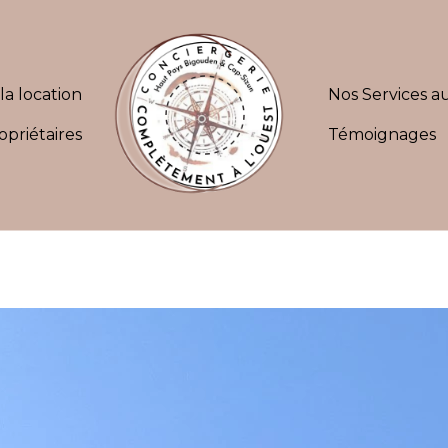
la location
Nos Services au
opriétaires
Témoignages