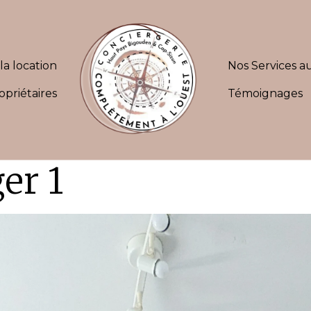
la location
Nos Services au
opriétaires
Témoignages
er 1