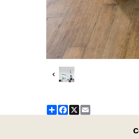
Partager
Facebook
X
Email
C