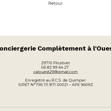
Retour
onciergerie
Complètement à l'Oue
29710 Plozévet
06 82 99 64 27
calouest29@gmail.com
Enregistré au R.C.S. de Quimper
SIRET N°795 111 871 00021 – APE 9609Z