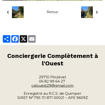
Retour
Partager
Facebook
X
Email
Conciergerie
Complètement à
l'Ouest
29710 Plozévet
06 82 99 64 27
calouest29@gmail.com
Enregistré au R.C.S. de Quimper
SIRET N°795 111 871 00021 – APE 9609Z