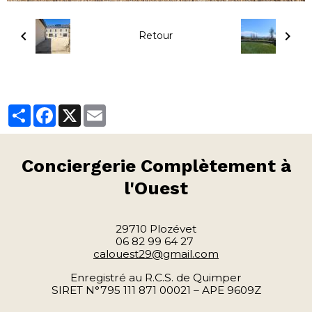
Retour
Partager
Facebook
X
Email
Conciergerie
Complètement à
l'Ouest
29710 Plozévet
06 82 99 64 27
calouest29@gmail.com
Enregistré au R.C.S. de Quimper
SIRET N°795 111 871 00021 – APE 9609Z