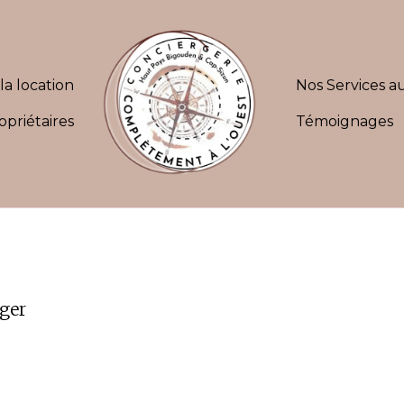
la location
Nos Services au
opriétaires
Témoignages
ger