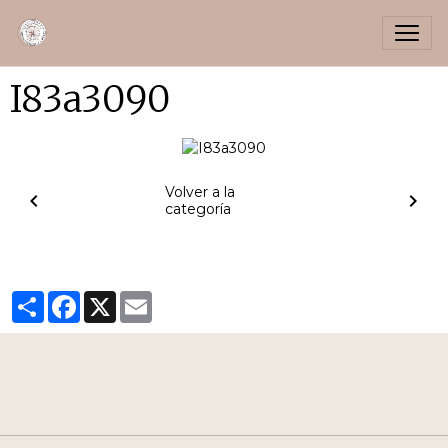
I83a3090
Volver a la
categoría
Partager
Facebook
X
Email