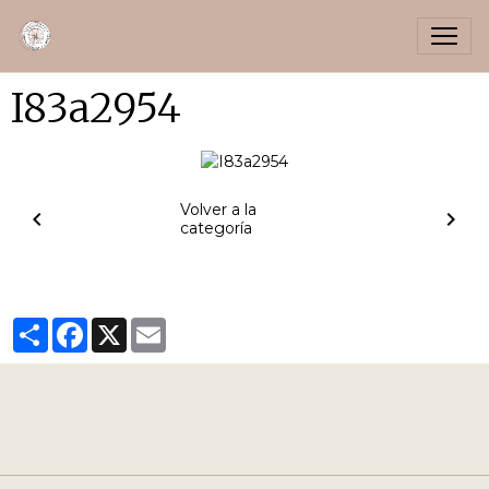
I83a2954
Volver a la
categoría
Partager
Facebook
X
Email