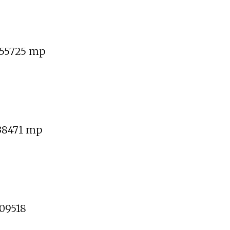
055725 mp
138471 mp
609518