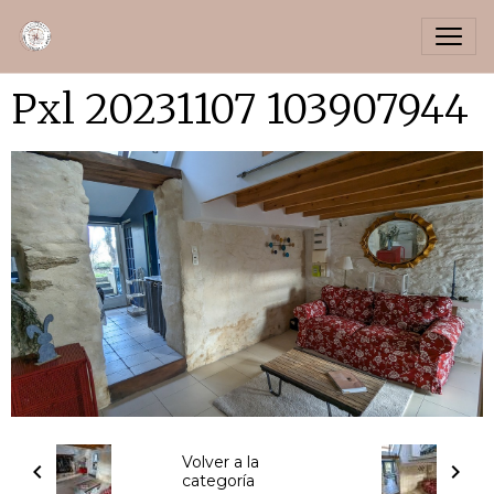
Pxl 20231107 103907944
Volver a la
categoría